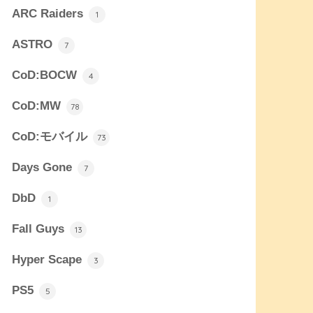
ARC Raiders
1
ASTRO
7
CoD:BOCW
4
CoD:MW
78
CoD:モバイル
73
Days Gone
7
DbD
1
Fall Guys
13
Hyper Scape
3
PS5
5