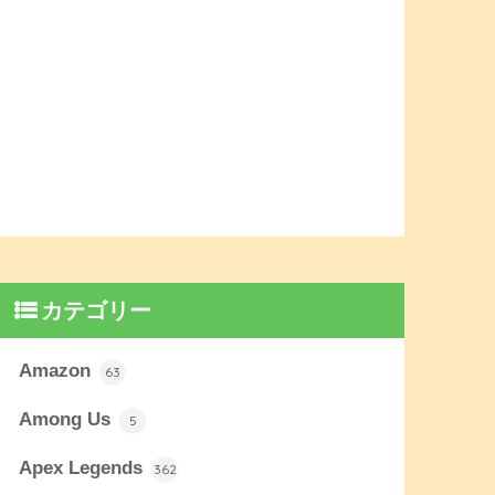
カテゴリー
Amazon
63
Among Us
5
Apex Legends
362