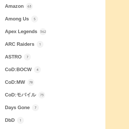
Amazon
63
Among Us
5
Apex Legends
362
ARC Raiders
1
ASTRO
7
CoD:BOCW
4
CoD:MW
78
CoD:モバイル
73
Days Gone
7
DbD
1