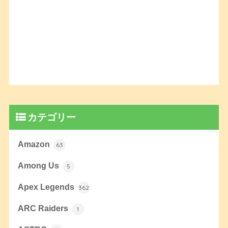
カテゴリー
Amazon
63
Among Us
5
Apex Legends
362
ARC Raiders
1