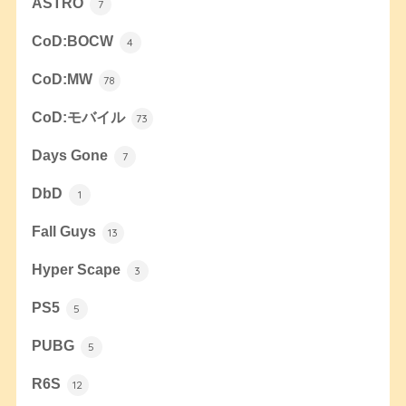
ASTRO
7
CoD:BOCW
4
CoD:MW
78
CoD:モバイル
73
Days Gone
7
DbD
1
Fall Guys
13
Hyper Scape
3
PS5
5
PUBG
5
R6S
12