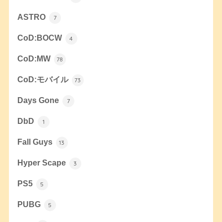
ASTRO
7
CoD:BOCW
4
CoD:MW
78
CoD:モバイル
73
Days Gone
7
DbD
1
Fall Guys
13
Hyper Scape
3
PS5
5
PUBG
5