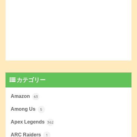
カテゴリー
Amazon
63
Among Us
5
Apex Legends
362
ARC Raiders
1