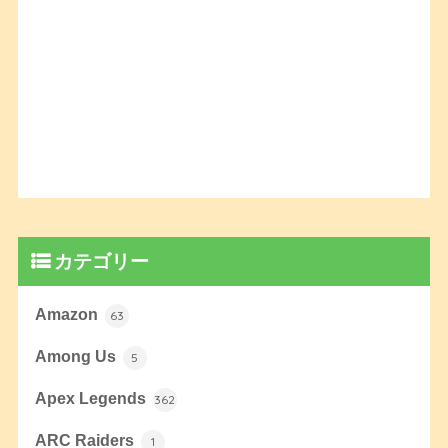
カテゴリー
Amazon
63
Among Us
5
Apex Legends
362
ARC Raiders
1