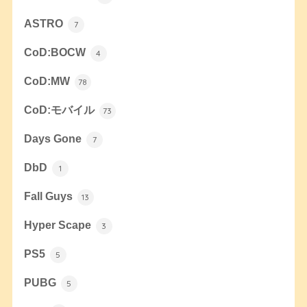
ASTRO
7
CoD:BOCW
4
CoD:MW
78
CoD:モバイル
73
Days Gone
7
DbD
1
Fall Guys
13
Hyper Scape
3
PS5
5
PUBG
5