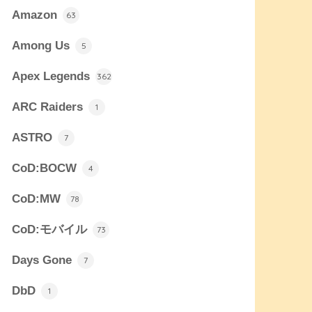
Amazon
63
Among Us
5
Apex Legends
362
ARC Raiders
1
ASTRO
7
CoD:BOCW
4
CoD:MW
78
CoD:モバイル
73
Days Gone
7
DbD
1