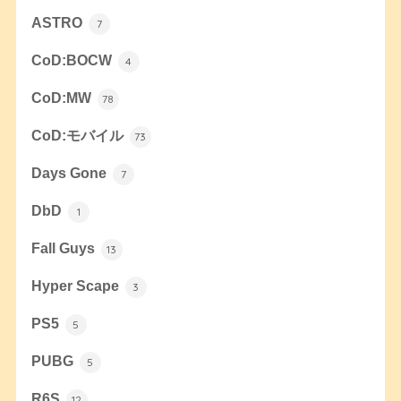
ASTRO
7
CoD:BOCW
4
CoD:MW
78
CoD:モバイル
73
Days Gone
7
DbD
1
Fall Guys
13
Hyper Scape
3
PS5
5
PUBG
5
R6S
12