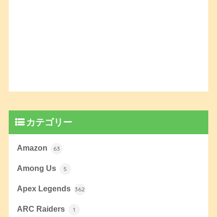
カテゴリー
Amazon
63
Among Us
5
Apex Legends
362
ARC Raiders
1