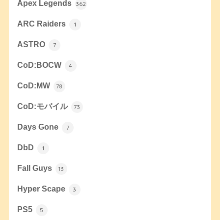
Apex Legends
362
ARC Raiders
1
ASTRO
7
CoD:BOCW
4
CoD:MW
78
CoD:モバイル
73
Days Gone
7
DbD
1
Fall Guys
13
Hyper Scape
3
PS5
5