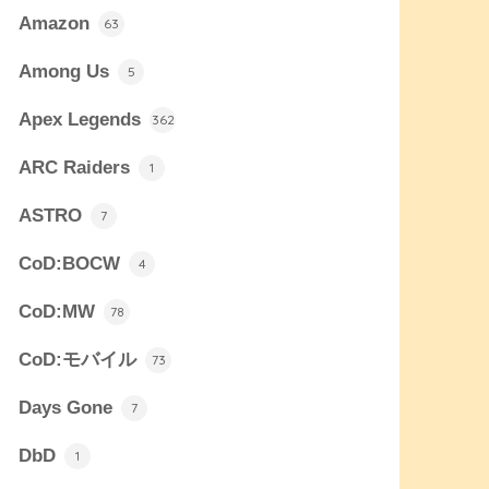
Amazon
63
Among Us
5
Apex Legends
362
ARC Raiders
1
ASTRO
7
CoD:BOCW
4
CoD:MW
78
CoD:モバイル
73
Days Gone
7
DbD
1