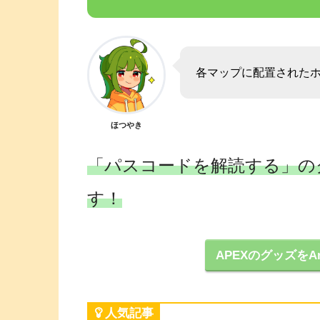
各マップに配置されたホ
ほつやき
「パスコードを解読する」の
す！
APEXのグッズをA
人気記事