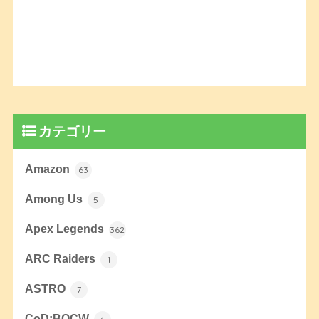
カテゴリー
Amazon
63
Among Us
5
Apex Legends
362
ARC Raiders
1
ASTRO
7
CoD:BOCW