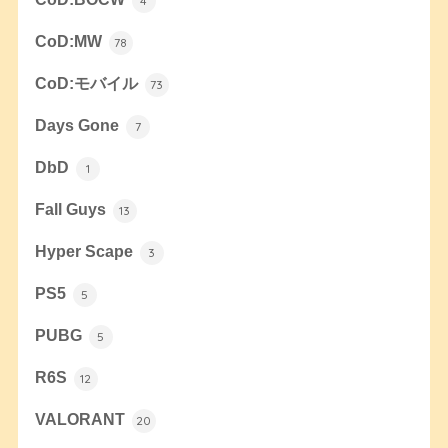
4
CoD:MW
78
CoD:モバイル
73
Days Gone
7
DbD
1
Fall Guys
13
Hyper Scape
3
PS5
5
PUBG
5
R6S
12
VALORANT
20