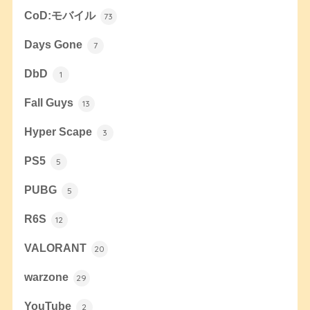
CoD:モバイル
73
Days Gone
7
DbD
1
Fall Guys
13
Hyper Scape
3
PS5
5
PUBG
5
R6S
12
VALORANT
20
warzone
29
YouTube
2