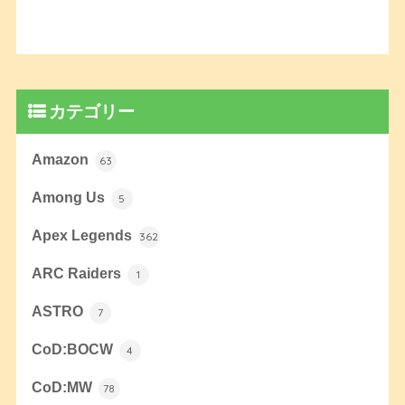
カテゴリー
Amazon
63
Among Us
5
Apex Legends
362
ARC Raiders
1
ASTRO
7
CoD:BOCW
4
CoD:MW
78