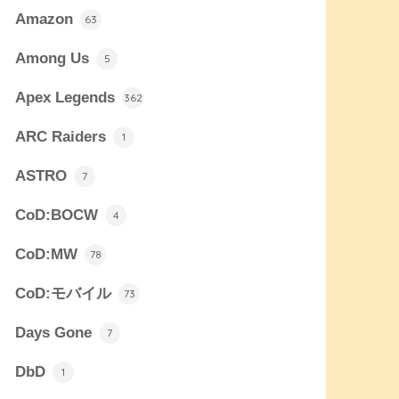
Amazon
63
Among Us
5
Apex Legends
362
ARC Raiders
1
ASTRO
7
CoD:BOCW
4
CoD:MW
78
CoD:モバイル
73
Days Gone
7
DbD
1