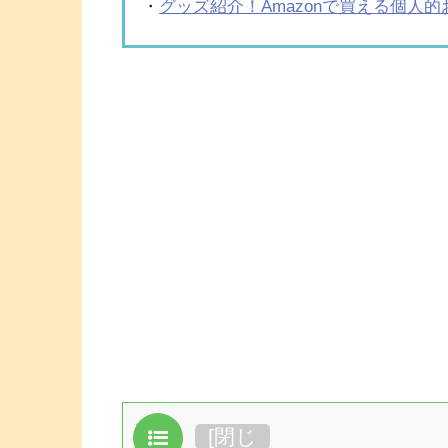
・
グッズ紹介！Amazonで買える個人
目次
[
閉じ