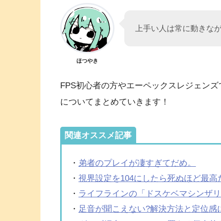
上手い人は常に動きな
ほつやき
FPS初心者の方やエーペックスレジェンズ
についてまとめていきます！
関連オススメ記事
・
弟者のプレイが凄すぎてだめ。
・
視界設定を104にしたら死ぬほど最高
・
ライフラインの「ドスケベマシンザ
・
足音が聞こえない?解決方法と定位感