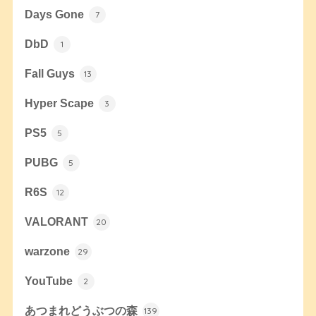
Days Gone
7
DbD
1
Fall Guys
13
Hyper Scape
3
PS5
5
PUBG
5
R6S
12
VALORANT
20
warzone
29
YouTube
2
あつまれどうぶつの森
139