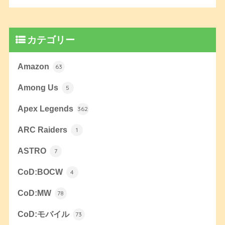
カテゴリー
Amazon
63
Among Us
5
Apex Legends
362
ARC Raiders
1
ASTRO
7
CoD:BOCW
4
CoD:MW
78
CoD:モバイル
73