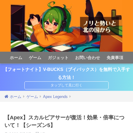
ホーム
ゲーム
ガジェット
お問い合わせ
免責事項
【フォートナイト】V-BUCKS（ブイバックス）を無料で入手す
る方法！
ホーム
ゲーム
Apex Legends
【Apex】スカルピアサーが復活！効果・倍率につ
いて！【シーズン5】