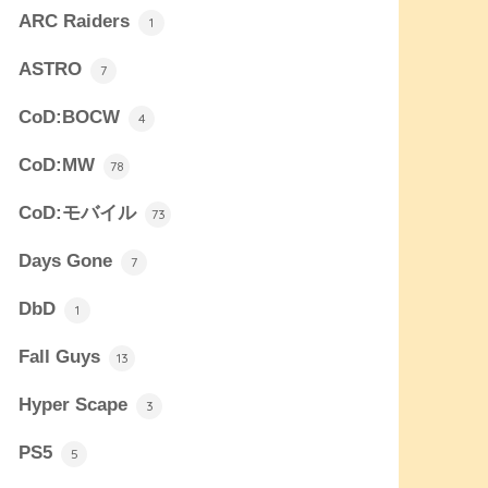
ARC Raiders
1
ASTRO
7
CoD:BOCW
4
CoD:MW
78
CoD:モバイル
73
Days Gone
7
DbD
1
Fall Guys
13
Hyper Scape
3
PS5
5