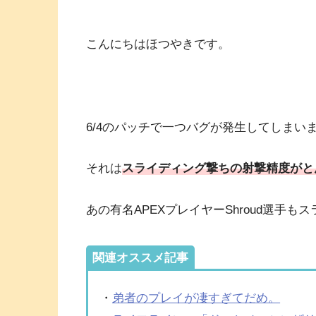
こんにちはほつやきです。
6/4のパッチで一つバグが発生してしまい
それは
スライディング撃ちの射撃精度がと
あの有名APEXプレイヤーShroud選手
関連オススメ記事
・
弟者のプレイが凄すぎてだめ。