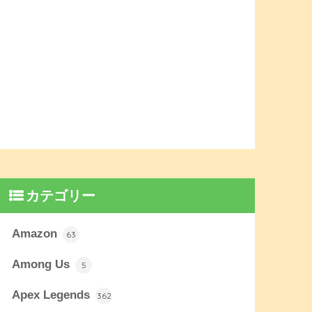
カテゴリー
Amazon
63
Among Us
5
Apex Legends
362