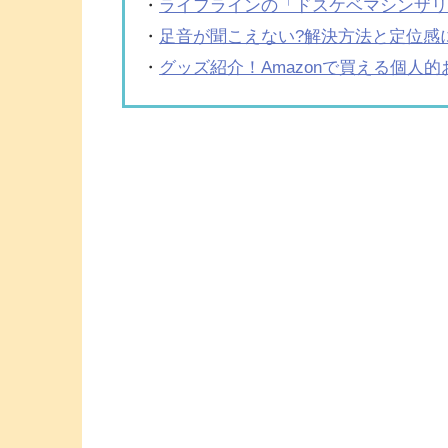
・
ライフラインの「ドスケベマシンザ
・
足音が聞こえない?解決方法と定位感
・
グッズ紹介！Amazonで買える個人