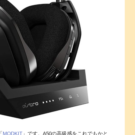
「
MODKIT
」です。A50の高級感をこれでもかと