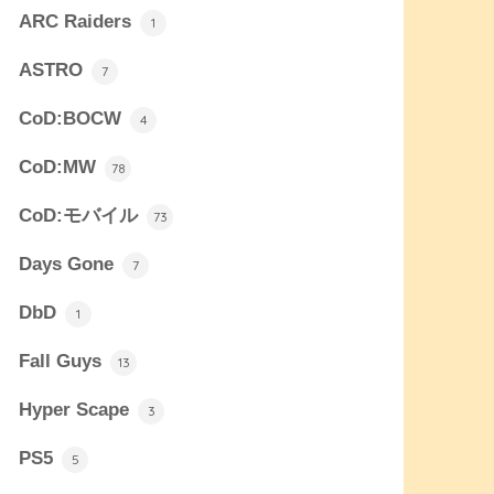
ARC Raiders
1
ASTRO
7
CoD:BOCW
4
CoD:MW
78
CoD:モバイル
73
Days Gone
7
DbD
1
Fall Guys
13
Hyper Scape
3
PS5
5