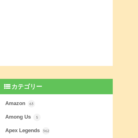
カテゴリー
Amazon
63
Among Us
5
Apex Legends
362