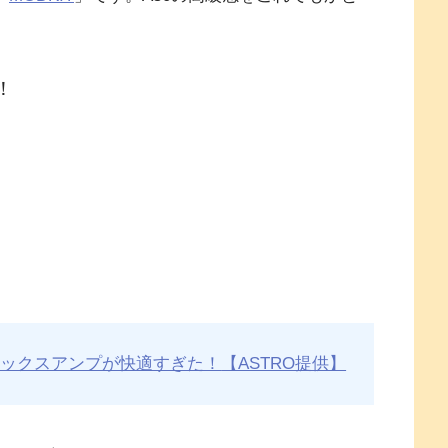
！
ス×ミックスアンプが快適すぎた！
【ASTRO提供】