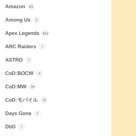
Amazon
63
Among Us
5
Apex Legends
362
ARC Raiders
1
ASTRO
7
CoD:BOCW
4
CoD:MW
78
CoD:モバイル
73
Days Gone
7
DbD
1