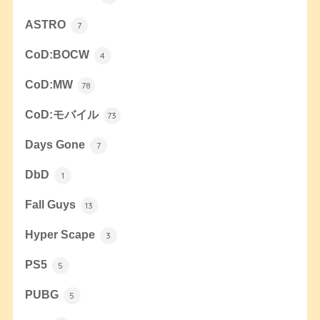
ASTRO
7
CoD:BOCW
4
CoD:MW
78
CoD:モバイル
73
Days Gone
7
DbD
1
Fall Guys
13
Hyper Scape
3
PS5
5
PUBG
5