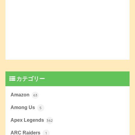
カテゴリー
Amazon
63
Among Us
5
Apex Legends
362
ARC Raiders
1