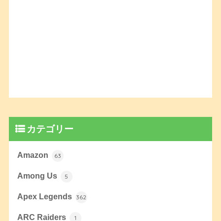
カテゴリー
Amazon
63
Among Us
5
Apex Legends
362
ARC Raiders
1