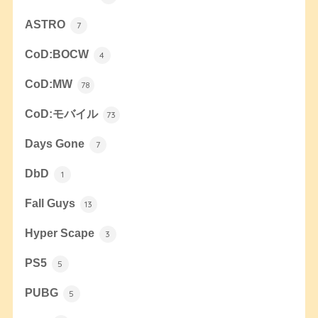
ASTRO
7
CoD:BOCW
4
CoD:MW
78
CoD:モバイル
73
Days Gone
7
DbD
1
Fall Guys
13
Hyper Scape
3
PS5
5
PUBG
5