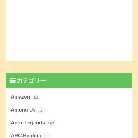
カテゴリー
Amazon
63
Among Us
5
Apex Legends
362
ARC Raiders
1