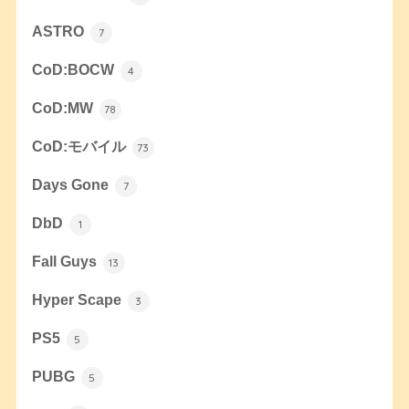
ASTRO
7
CoD:BOCW
4
CoD:MW
78
CoD:モバイル
73
Days Gone
7
DbD
1
Fall Guys
13
Hyper Scape
3
PS5
5
PUBG
5