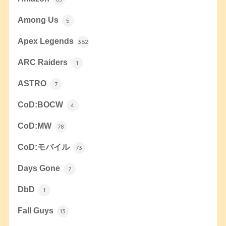
Among Us
5
Apex Legends
362
ARC Raiders
1
ASTRO
7
CoD:BOCW
4
CoD:MW
78
CoD:モバイル
73
Days Gone
7
DbD
1
Fall Guys
13