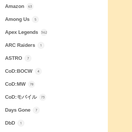
Amazon
63
Among Us
5
Apex Legends
362
ARC Raiders
1
ASTRO
7
CoD:BOCW
4
CoD:MW
78
CoD:モバイル
73
Days Gone
7
DbD
1