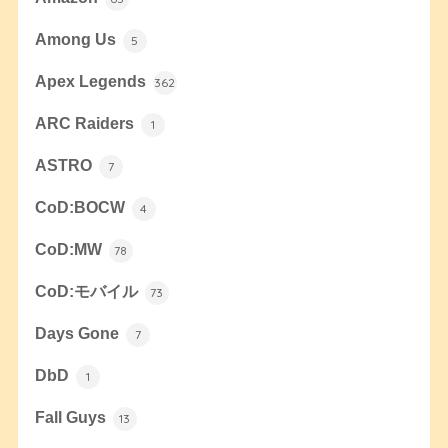
Among Us
5
Apex Legends
362
ARC Raiders
1
ASTRO
7
CoD:BOCW
4
CoD:MW
78
CoD:モバイル
73
Days Gone
7
DbD
1
Fall Guys
13