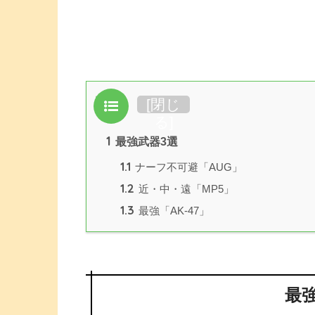
目次
[
閉じ
る
]
1
最強武器3選
1.1
ナーフ不可避「AUG」
1.2
近・中・遠「MP5」
1.3
最強「AK-47」
最