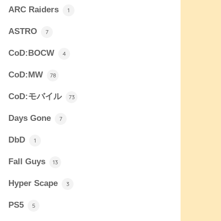
ARC Raiders
1
ASTRO
7
CoD:BOCW
4
CoD:MW
78
CoD:モバイル
73
Days Gone
7
DbD
1
Fall Guys
13
Hyper Scape
3
PS5
5