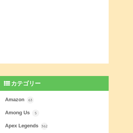
カテゴリー
Amazon
63
Among Us
5
Apex Legends
362