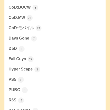
CoD:BOCW
4
CoD:MW
78
CoD:モバイル
73
Days Gone
7
DbD
1
Fall Guys
13
Hyper Scape
3
PS5
5
PUBG
5
R6S
12