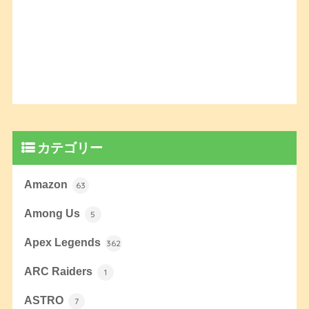
カテゴリー
Amazon
63
Among Us
5
Apex Legends
362
ARC Raiders
1
ASTRO
7