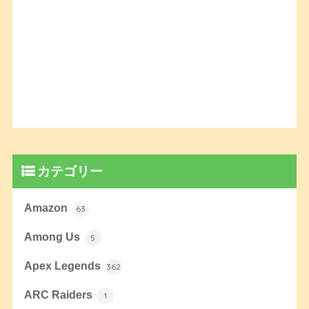
カテゴリー
Amazon
63
Among Us
5
Apex Legends
362
ARC Raiders
1