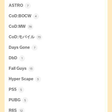
ASTRO
7
CoD:BOCW
4
CoD:MW
78
CoD:モバイル
73
Days Gone
7
DbD
1
Fall Guys
13
Hyper Scape
3
PS5
5
PUBG
5
R6S
12