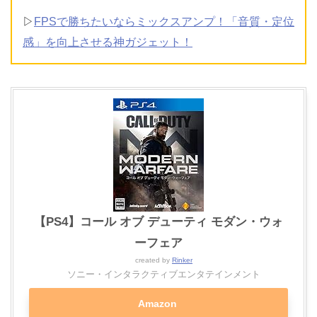
▷
FPSで勝ちたいならミックスアンプ！「音質・定位
感」を向上させる神ガジェット！
【PS4】コール オブ デューティ モダン・ウォ
ーフェア
created by
Rinker
ソニー・インタラクティブエンタテインメント
Amazon