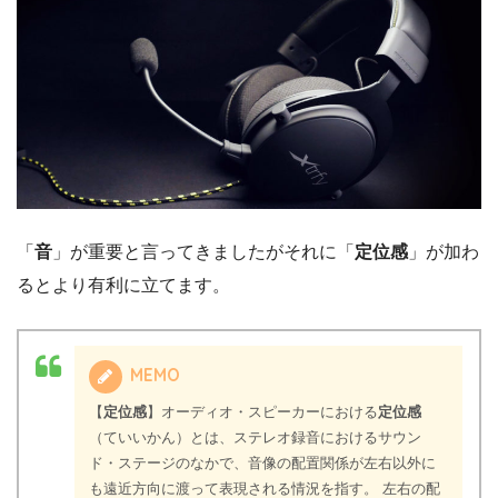
「
音
」が重要と言ってきましたがそれに「
定位感
」が加わ
るとより有利に立てます。
MEMO
【
定位感
】オーディオ・スピーカーにおける
定位感
（ていいかん）とは、ステレオ録音におけるサウン
ド・ステージのなかで、音像の配置関係が左右以外に
も遠近方向に渡って表現される情況を指す。 左右の配