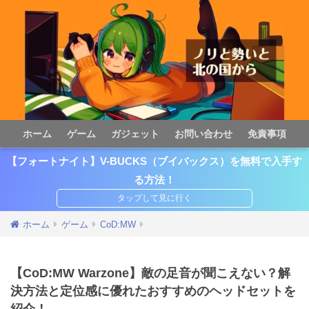
ホーム
ゲーム
ガジェット
お問い合わせ
免責事項
【フォートナイト】V-BUCKS（ブイバックス）を無料で入手す
る方法！
ホーム
ゲーム
CoD:MW
【CoD:MW Warzone】敵の足音が聞こえない？解
決方法と定位感に優れたおすすめのヘッドセットを