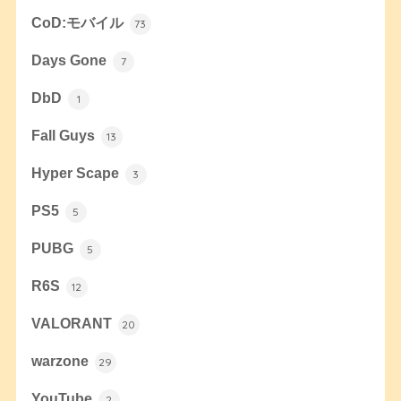
CoD:モバイル
73
Days Gone
7
DbD
1
Fall Guys
13
Hyper Scape
3
PS5
5
PUBG
5
R6S
12
VALORANT
20
warzone
29
YouTube
2