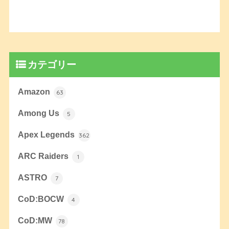
カテゴリー
Amazon
63
Among Us
5
Apex Legends
362
ARC Raiders
1
ASTRO
7
CoD:BOCW
4
CoD:MW
78