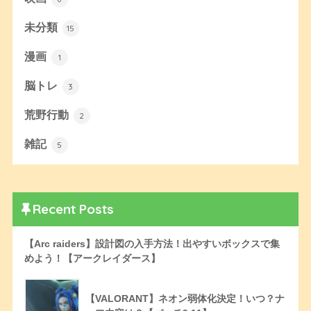
未分類
15
漫画
1
脳トレ
3
荒野行動
2
雑記
5
Recent Posts
【Arc raiders】設計図の入手方法！出やすいボックスで集
めよう！【アークレイダース】
【VALORANT】ネオン弱体化決定！いつ？ナ