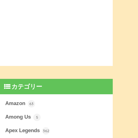
カテゴリー
Amazon
63
Among Us
5
Apex Legends
362