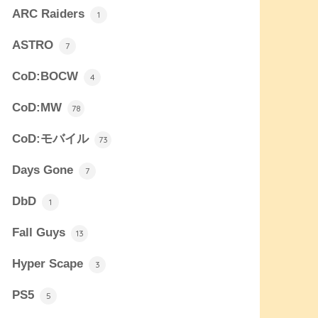
ARC Raiders
1
ASTRO
7
CoD:BOCW
4
CoD:MW
78
CoD:モバイル
73
Days Gone
7
DbD
1
Fall Guys
13
Hyper Scape
3
PS5
5