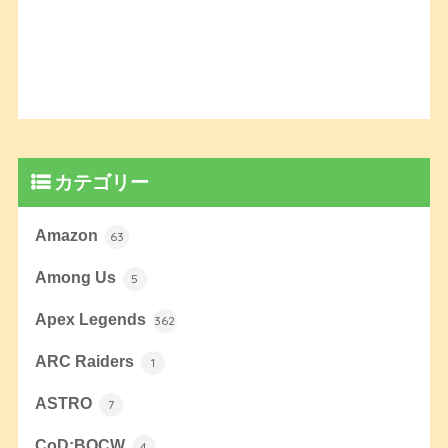
カテゴリー
Amazon
63
Among Us
5
Apex Legends
362
ARC Raiders
1
ASTRO
7
CoD:BOCW
4