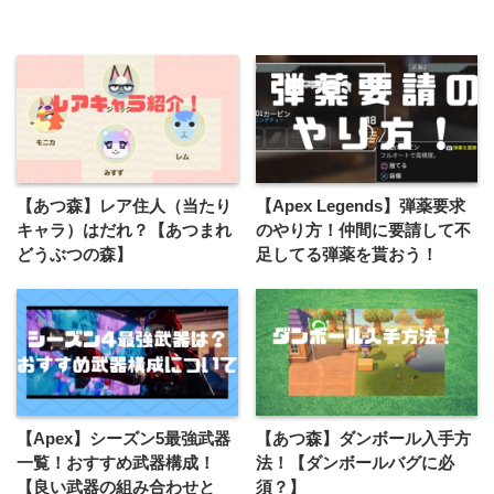
【あつ森】レア住人（当たり
【Apex Legends】弾薬要求
キャラ）はだれ？【あつまれ
のやり方！仲間に要請して不
どうぶつの森】
足してる弾薬を貰おう！
【Apex】シーズン5最強武器
【あつ森】ダンボール入手方
一覧！おすすめ武器構成！
法！【ダンボールバグに必
【良い武器の組み合わせと
須？】