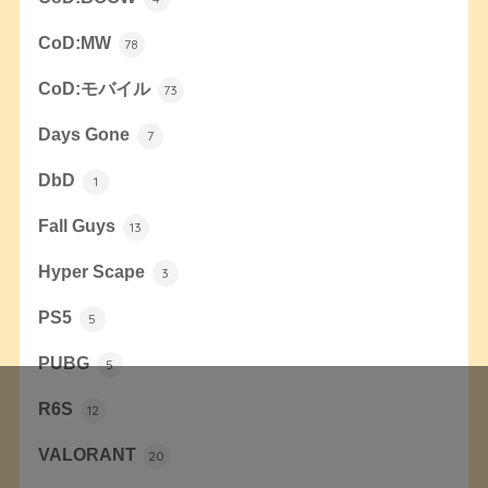
CoD:MW
78
CoD:モバイル
73
Days Gone
7
DbD
1
Fall Guys
13
Hyper Scape
3
PS5
5
PUBG
5
R6S
12
VALORANT
20