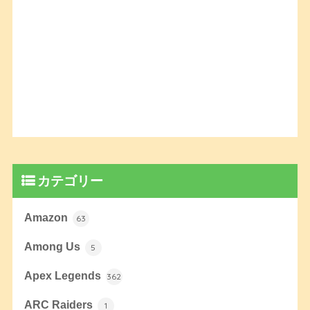
カテゴリー
Amazon
63
Among Us
5
Apex Legends
362
ARC Raiders
1