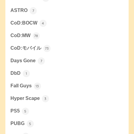
ASTRO
7
CoD:BOCW
4
CoD:MW
78
CoD:モバイル
73
Days Gone
7
DbD
1
Fall Guys
13
Hyper Scape
3
PS5
5
PUBG
5