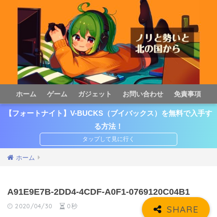
ホーム
ゲーム
ガジェット
お問い合わせ
免責事項
【フォートナイト】V-BUCKS（ブイバックス）を無料で入手す
る方法！
ホーム
A91E9E7B-2DD4-4CDF-A0F1-0769120C04B1
2020/04/30
0秒