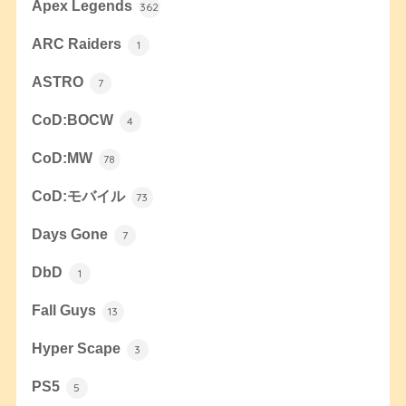
Apex Legends
362
ARC Raiders
1
ASTRO
7
CoD:BOCW
4
CoD:MW
78
CoD:モバイル
73
Days Gone
7
DbD
1
Fall Guys
13
Hyper Scape
3
PS5
5