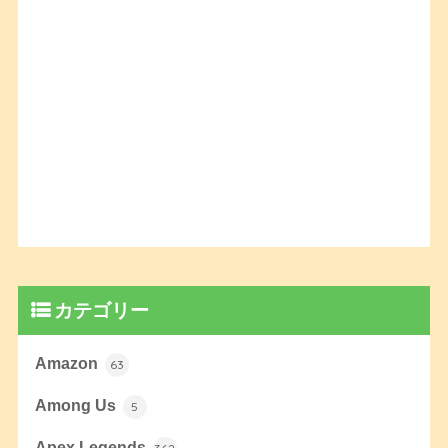
カテゴリー
Amazon
63
Among Us
5
Apex Legends