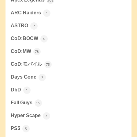
362
ARC Raiders
1
ASTRO
7
CoD:BOCW
4
CoD:MW
78
CoD:モバイル
73
Days Gone
7
DbD
1
Fall Guys
13
Hyper Scape
3
PS5
5