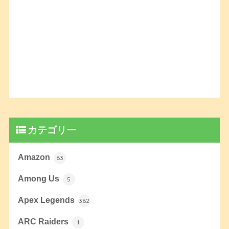
カテゴリー
Amazon
63
Among Us
5
Apex Legends
362
ARC Raiders
1