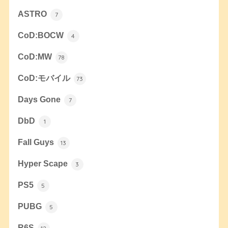
ASTRO
7
CoD:BOCW
4
CoD:MW
78
CoD:モバイル
73
Days Gone
7
DbD
1
Fall Guys
13
Hyper Scape
3
PS5
5
PUBG
5
R6S