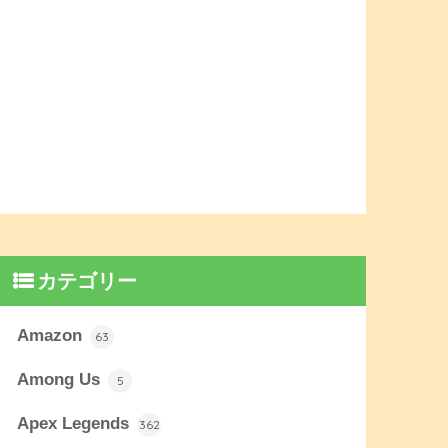
カテゴリー
Amazon
63
Among Us
5
Apex Legends
362