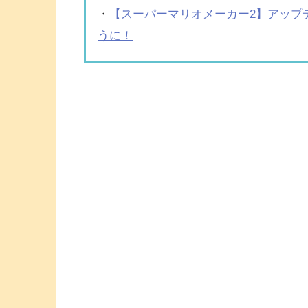
・
【スーパーマリオメーカー2】アップ
うに！