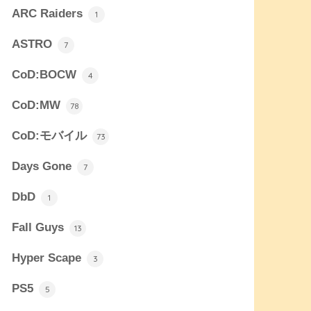
ARC Raiders
1
ASTRO
7
CoD:BOCW
4
CoD:MW
78
CoD:モバイル
73
Days Gone
7
DbD
1
Fall Guys
13
Hyper Scape
3
PS5
5