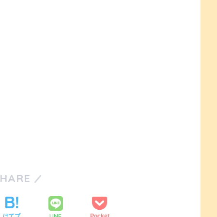
SHARE
LINE
はてブ
Pocket