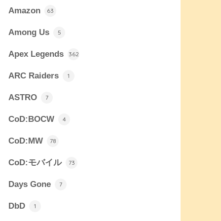
Amazon
63
Among Us
5
Apex Legends
362
ARC Raiders
1
ASTRO
7
CoD:BOCW
4
CoD:MW
78
CoD:モバイル
73
Days Gone
7
DbD
1