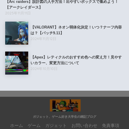
【Arc raiders】設計図の入手方法！出やすいボックスで集めよう！
【アークレイダース】
2025年11月11日
【VALORANT】ネオン弱体化決定！いつ？ナーフ内容
は？【パッチ9.11】
2024年11月12日
【Apex】レティクルのおすすめ色への変え方！見やす
いカラー、変更方法について
2024年10月10日
ガジェット、ゲーム好き大学生の雑記ブログ
ホーム
ゲーム
ガジェット
お問い合わせ
免責事項