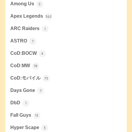
Among Us
5
Apex Legends
362
ARC Raiders
1
ASTRO
7
CoD:BOCW
4
CoD:MW
78
CoD:モバイル
73
Days Gone
7
DbD
1
Fall Guys
13
Hyper Scape
3