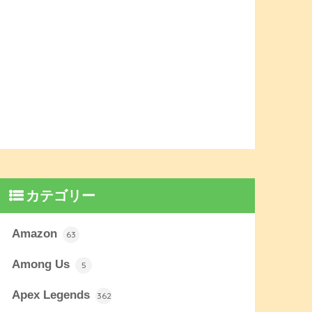
カテゴリー
Amazon
63
Among Us
5
Apex Legends
362