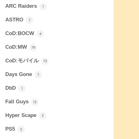
ARC Raiders
1
ASTRO
7
CoD:BOCW
4
CoD:MW
78
CoD:モバイル
73
Days Gone
7
DbD
1
Fall Guys
13
Hyper Scape
3
PS5
5