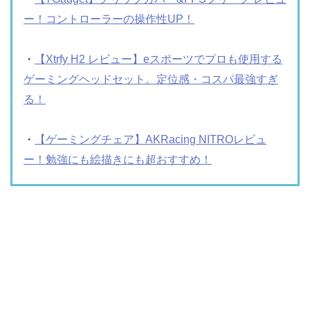
ー！コントローラーの操作性UP！
・
【Xtrfy H2 レビュー】eスポーツでプロも使用する
ゲーミングヘッドセット。定位感・コスパ最強すぎ
る！
・
【ゲーミングチェア】AKRacing NITROレビュ
ー！勉強にも絵描きにも超おすすめ！