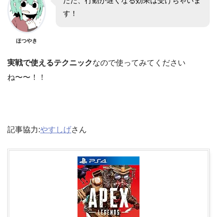
ただ、行動が遅くなる効果は受けちゃいま
す！
ほつやき
実戦で使えるテクニック
なので使ってみてください
ね〜〜！！
記事協力:
やすしげ
さん