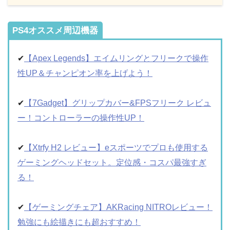
PS4オススメ周辺機器
✔︎
【Apex Legends】エイムリングとフリークで操作
性UP＆チャンピオン率を上げよう！
✔︎
【7Gadget】グリップカバー&FPSフリーク レビュ
ー！コントローラーの操作性UP！
✔︎
【Xtrfy H2 レビュー】eスポーツでプロも使用する
ゲーミングヘッドセット。定位感・コスパ最強すぎ
る！
✔︎
【ゲーミングチェア】AKRacing NITROレビュー！
勉強にも絵描きにも超おすすめ！