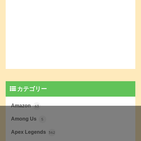
カテゴリー
Amazon
63
Among Us
5
Apex Legends
362