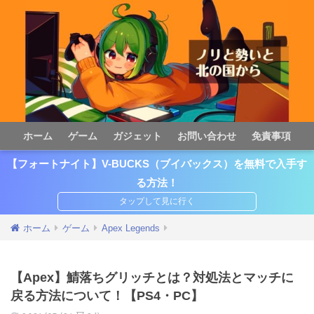
ホーム
ゲーム
ガジェット
お問い合わせ
免責事項
【フォートナイト】V-BUCKS（ブイバックス）を無料で入手す
る方法！
ホーム
ゲーム
Apex Legends
【Apex】鯖落ちグリッチとは？対処法とマッチに
戻る方法について！【PS4・PC】