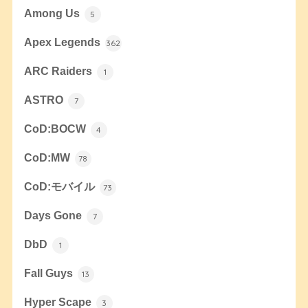
Among Us
5
Apex Legends
362
ARC Raiders
1
ASTRO
7
CoD:BOCW
4
CoD:MW
78
CoD:モバイル
73
Days Gone
7
DbD
1
Fall Guys
13
Hyper Scape
3