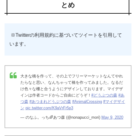
とめ
※Twitterの利用規約に基づいてツイートを引用して
います。
大きな橋を作って、その上でフリーマーケットなんてやれ
たらなと思い、なんちゃって橋を作ってみました。なるだ
け色々な柵と合うようにデザインしております。マイデザ
インは作者コードからご自由にどうぞ！
#どうぶつの森
#あ
つ森
#あつまれどうぶつの森
#AnimalCrossing
#マイデザイ
ン
pic.twitter.com/K9aVrFr5p3
— のなふ。っち🌈あつ森 (@nonapucci_mori)
May 9, 2020