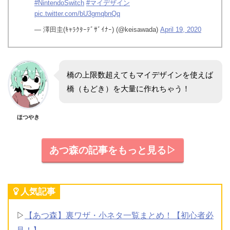
#NintendoSwitch
#マイデザイン
pic.twitter.com/bU3gmqbnQq
— 澤田圭(ｷｬﾗｸﾀｰﾃﾞｻﾞｲﾅｰ) (@keisawada)
April 19, 2020
橋の上限数超えてもマイデザインを使えば
橋（もどき）を大量に作れちゃう！
ほつやき
あつ森の記事をもっと見る▷
人気記事
▷
【あつ森】裏ワザ・小ネタ一覧まとめ！【初心者必