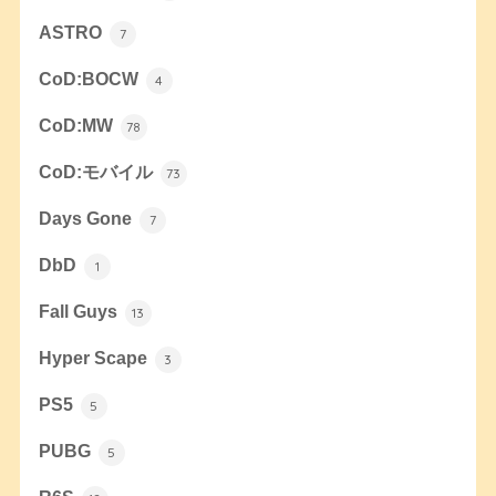
ASTRO
7
CoD:BOCW
4
CoD:MW
78
CoD:モバイル
73
Days Gone
7
DbD
1
Fall Guys
13
Hyper Scape
3
PS5
5
PUBG
5