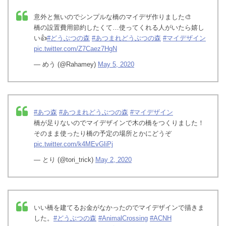
意外と無いのでシンプルな橋のマイデザ作りました🎨
橋の設置費用節約したくて…使ってくれる人がいたら嬉し
い👍
#どうぶつの森
#あつまれどうぶつの森
#マイデザイン
pic.twitter.com/Z7Caez7HgN
— めう (@Rahamey)
May 5, 2020
#あつ森
#あつまれどうぶつの森
#マイデザイン
橋が足りないのでマイデザインで木の橋をつくりました！
そのまま使ったり橋の予定の場所とかにどうぞ
pic.twitter.com/k4MEvGliPj
— とり (@tori_trick)
May 2, 2020
いい橋を建てるお金がなかったのでマイデザインで描きま
した。
#どうぶつの森
#AnimalCrossing
#ACNH