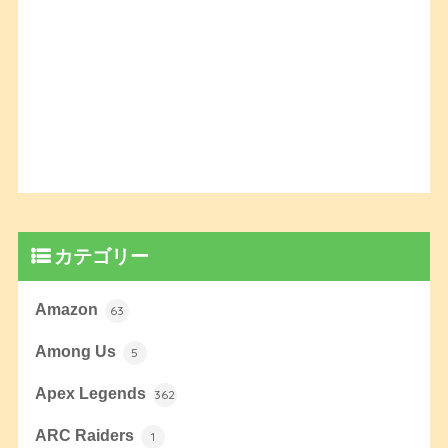
カテゴリー
Amazon
63
Among Us
5
Apex Legends
362
ARC Raiders
1