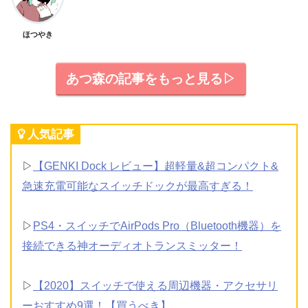
ほつやき
あつ森の記事をもっと見る▷
人気記事
▷
【GENKI Dock レビュー】超軽量&超コンパクト&
急速充電可能なスイッチドックが最高すぎる！
▷
PS4・スイッチでAirPods Pro（Bluetooth機器）を
接続できる神オーディオトランスミッター！
▷
【2020】スイッチで使える周辺機器・アクセサリ
ーおすすめ9選！【買うべき】