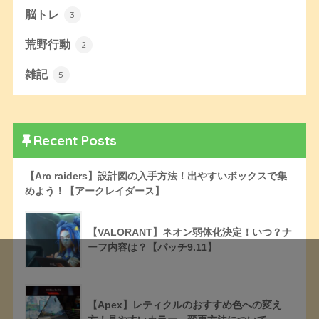
脳トレ
3
荒野行動
2
雑記
5
Recent Posts
【Arc raiders】設計図の入手方法！出やすいボックスで集
めよう！【アークレイダース】
【VALORANT】ネオン弱体化決定！いつ？ナ
ーフ内容は？【パッチ9.11】
【Apex】レティクルのおすすめ色への変え