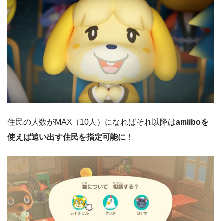
住民の人数が
MAX（10人）になればそれ以降は
amiiboを
使えば
追い出す
住民を
指定可能に
！