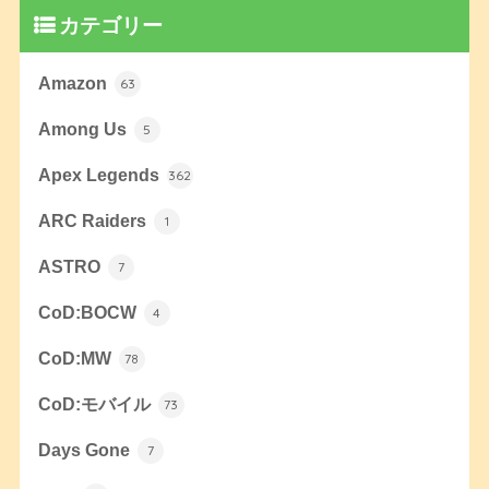
カテゴリー
Amazon
63
Among Us
5
Apex Legends
362
ARC Raiders
1
ASTRO
7
CoD:BOCW
4
CoD:MW
78
CoD:モバイル
73
Days Gone
7