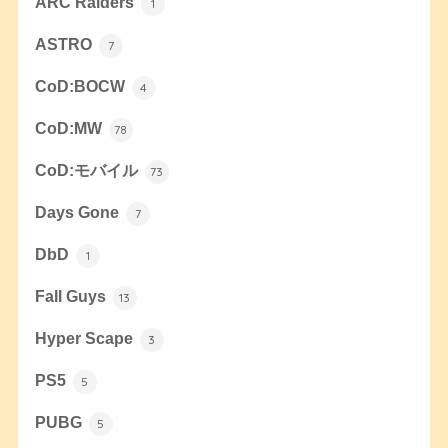
ARC Raiders
1
ASTRO
7
CoD:BOCW
4
CoD:MW
78
CoD:モバイル
73
Days Gone
7
DbD
1
Fall Guys
13
Hyper Scape
3
PS5
5
PUBG
5