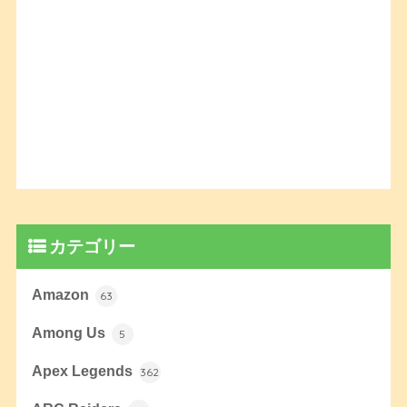
カテゴリー
Amazon
63
Among Us
5
Apex Legends
362