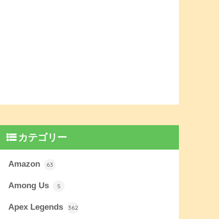
カテゴリー
Amazon
63
Among Us
5
Apex Legends
362