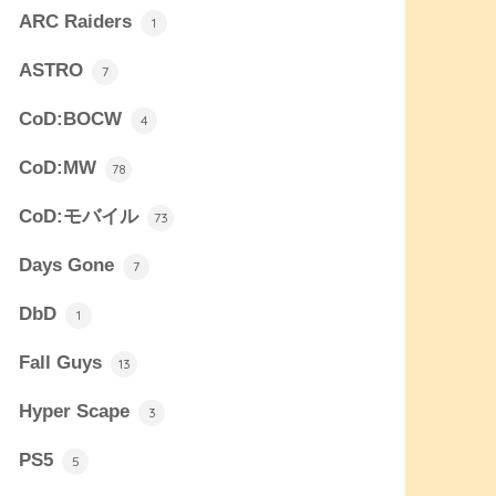
ARC Raiders
1
ASTRO
7
CoD:BOCW
4
CoD:MW
78
CoD:モバイル
73
Days Gone
7
DbD
1
Fall Guys
13
Hyper Scape
3
PS5
5