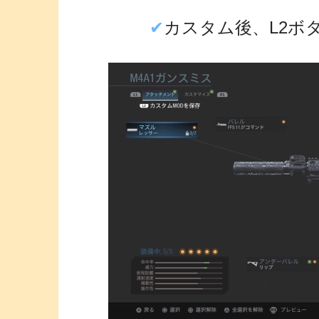
✔︎
カスタム後、L2ボ