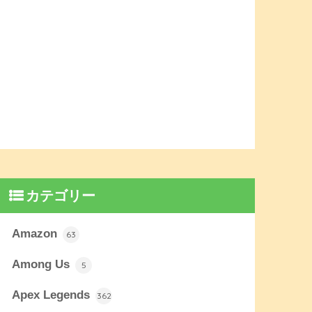
カテゴリー
Amazon
63
Among Us
5
Apex Legends
362