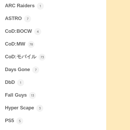
ARC Raiders
1
ASTRO
7
CoD:BOCW
4
CoD:MW
78
CoD:モバイル
73
Days Gone
7
DbD
1
Fall Guys
13
Hyper Scape
3
PS5
5