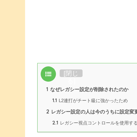
目次
[
閉じ
る
]
1
なぜレガシー設定が削除されたのか
1.1
L2連打がチート級に強かったため
2
レガシー設定の人は今のうちに設定変
2.1
レガシー視点コントロールを使用す