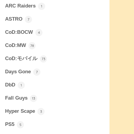
ARC Raiders
1
ASTRO
7
CoD:BOCW
4
CoD:MW
78
CoD:モバイル
73
Days Gone
7
DbD
1
Fall Guys
13
Hyper Scape
3
PS5
5