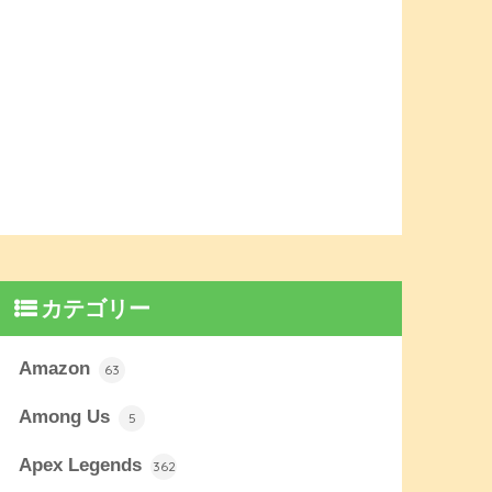
カテゴリー
Amazon
63
Among Us
5
Apex Legends
362