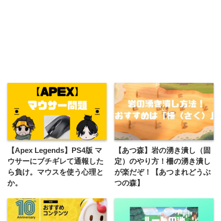
【Apex Legends】PS4版 マ
【あつ森】岩の湧き潰し（固
ウサーにブチギレて通報した
定）のやり方！柵の湧き潰し
ら負け。マウスを使う心理と
が楽だぞ！【あつまれどうぶ
か。
つの森】