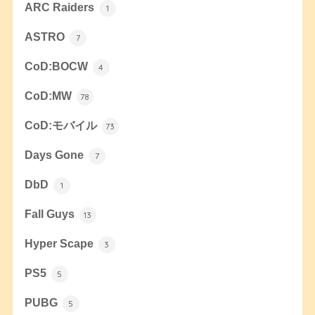
ARC Raiders
1
ASTRO
7
CoD:BOCW
4
CoD:MW
78
CoD:モバイル
73
Days Gone
7
DbD
1
Fall Guys
13
Hyper Scape
3
PS5
5
PUBG
5