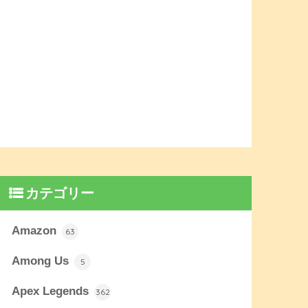
カテゴリー
Amazon
63
Among Us
5
Apex Legends
362