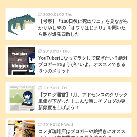
2020.01.02 Thu
【考察】「100日後に死ぬワニ」を見ながら
かりゆし58の「オワリはじまり」を聞いた
ら胸が爆発四散した
2019.01.17 Thu
YouTuberになってラクして稼ぎたい？絶対
ブロガーのほうがいいよ。オススメできる
３つのメリット
2019.01.11 Fri
【ブログ運営】1月、アドセンスのクリック
単価が下がった！こんな時こそブログの更
新頻度を上げよう！
2019.01.09 Wed
コメダ珈琲店はブロガーや絵描きにオスス