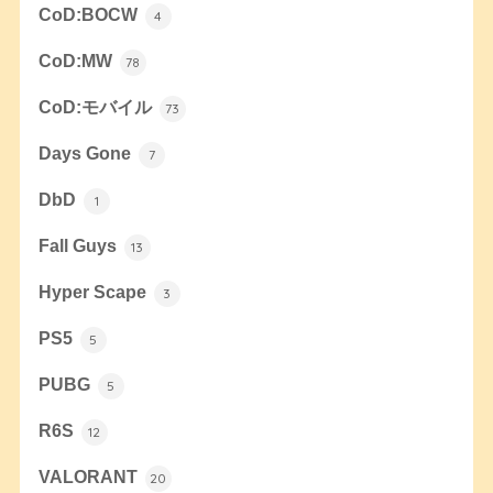
CoD:BOCW
4
CoD:MW
78
CoD:モバイル
73
Days Gone
7
DbD
1
Fall Guys
13
Hyper Scape
3
PS5
5
PUBG
5
R6S
12
VALORANT
20