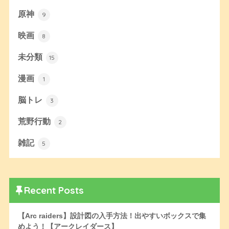
原神
9
映画
8
未分類
15
漫画
1
脳トレ
3
荒野行動
2
雑記
5
Recent Posts
【Arc raiders】設計図の入手方法！出やすいボックスで集
めよう！【アークレイダース】